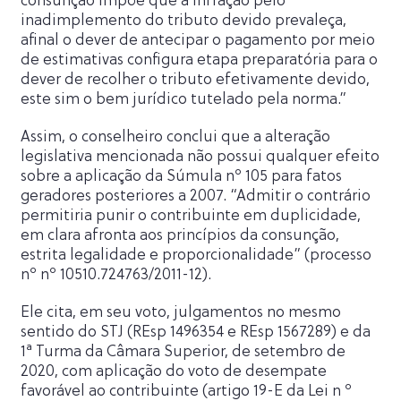
consunção impõe que a infração pelo
inadimplemento do tributo devido prevaleça,
afinal o dever de antecipar o pagamento por meio
de estimativas configura etapa preparatória para o
dever de recolher o tributo efetivamente devido,
este sim o bem jurídico tutelado pela norma.”
Assim, o conselheiro conclui que a alteração
legislativa mencionada não possui qualquer efeito
sobre a aplicação da Súmula nº 105 para fatos
geradores posteriores a 2007. “Admitir o contrário
permitiria punir o contribuinte em duplicidade,
em clara afronta aos princípios da consunção,
estrita legalidade e proporcionalidade” (processo
nº nº 10510.724763/2011-12).
Ele cita, em seu voto, julgamentos no mesmo
sentido do STJ (REsp 1496354 e REsp 1567289) e da
1ª Turma da Câmara Superior, de setembro de
2020, com aplicação do voto de desempate
favorável ao contribuinte (artigo 19-E da Lei n º