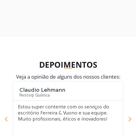
DEPOIMENTOS
Veja a opinião de alguns dos nossos clientes:
Claudio Lehmann
Ra
Perstorp Química
Gru
Estou super contente com os serviços do
O F
escritório Ferreira & Vuono e sua equipe.
pro
Muito profissionais, éticos e inovadores!
sol
nec
pro