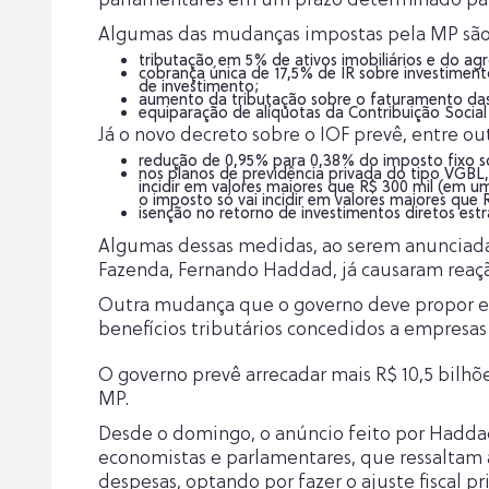
Algumas das mudanças impostas pela MP são
tributação em 5% de ativos imobiliários e do ag
cobrança única de 17,5% de IR sobre investime
de investimento;
aumento da tributação sobre o faturamento das
equiparação de alíquotas da Contribuição Social
Já o novo decreto sobre o IOF prevê, entre ou
redução de 0,95% para 0,38% do imposto fixo s
nos planos de previdência privada do tipo VGBL,
incidir em valores maiores que R$ 300 mil (em u
o imposto só vai incidir em valores maiores que R
isenção no retorno de investimentos diretos estra
Algumas dessas medidas, ao serem anunciada
Fazenda, Fernando Haddad, já causaram reação
Outra mudança que o governo deve propor e
benefícios tributários concedidos a empres
O governo prevê arrecadar mais R$ 10,5 bilhõ
MP.
Desde o domingo, o anúncio feito por Haddad 
economistas e parlamentares, que ressaltam 
despesas, optando por fazer o ajuste fiscal 