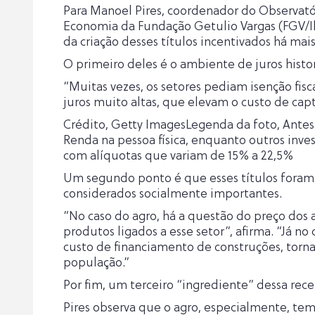
Para Manoel Pires, coordenador do Observatório
Economia da Fundação Getulio Vargas (FGV/Ibre
da criação desses títulos incentivados há mais
O primeiro deles é o ambiente de juros histor
“Muitas vezes, os setores pediam isenção fi
juros muito altas, que elevam o custo de capt
Crédito, Getty ImagesLegenda da foto, Antes
Renda na pessoa física, enquanto outros inve
com alíquotas que variam de 15% a 22,5%
Um segundo ponto é que esses títulos foram c
considerados socialmente importantes.
“No caso do agro, há a questão do preço dos a
produtos ligados a esse setor”, afirma. “Já no
custo de financiamento de construções, tornan
população.”
Por fim, um terceiro “ingrediente” dessa rec
Pires observa que o agro, especialmente, te