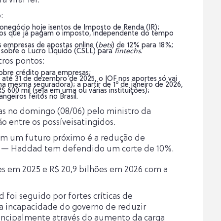
:
ronegócio hoje isentos de Imposto de Renda (IR);
ntos que já pagam o imposto, independente do tempo
 empresas de apostas online (
bets
) de 12% para 18%;
 sobre o Lucro Líquido (CSLL) para
fintechs.
tros pontos:
obre crédito para empresas;
 até 31 de dezembro de 2025, o IOF nos aportes só vai
ma mesma seguradora); a partir de 1º de janeiro de 2026,
$ 600 mil (seja em uma ou várias instituições);
ngeiros feitos no Brasil.
s no domingo (08/06) pelo ministro da
 entre os possíveisatingidos.
m um futuro próximo é a redução de
as — Haddad tem defendido um corte de 10%.
es em 2025 e R$ 20,9 bilhões em 2026 com a
foi seguido por fortes críticas de
a incapacidade do governo de reduzir
principalmente através do aumento da carga