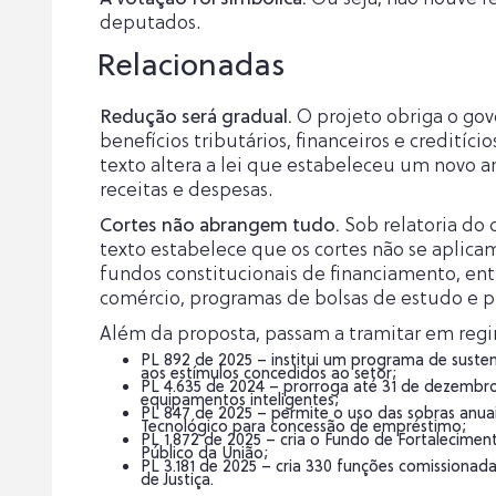
deputados.
Relacionadas
Redução será gradual.
O projeto obriga o gov
benefícios tributários, financeiros e creditíc
texto altera a lei que estabeleceu um novo ar
receitas e despesas.
Cortes não abrangem tudo.
Sob relatoria do
texto estabelece que os cortes não se aplica
fundos constitucionais de financiamento, enti
comércio, programas de bolsas de estudo e pr
Além da proposta, passam a tramitar em reg
PL 892 de 2025 – institui um programa de susten
aos estímulos concedidos ao setor;
PL 4.635 de 2024 – prorroga até 31 de dezembro 
equipamentos inteligentes;
PL 847 de 2025 – permite o uso das sobras anua
Tecnológico para concessão de empréstimo;
PL 1.872 de 2025 – cria o Fundo de Fortalecime
Público da União;
PL 3.181 de 2025 – cria 330 funções comissionada
de Justiça.