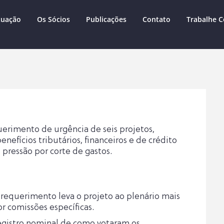
tuação
Os Sócios
Publicações
Contato
Trabalhe 
erimento de urgência de seis projetos,
efícios tributários, financeiros e de crédito
 pressão por corte de gastos.
requerimento leva o projeto ao plenário mais
r comissões específicas.
egistro nominal de como votaram os