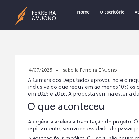
Home
O Escritório
A
14/07/2025
Isabella Ferreira E Vuono
A Câmara dos Deputados aprovou hoje o requ
inclusive do que reduz em ao menos 10% os ben
em 2025 e 2026. A proposta vem na esteira da
O que aconteceu
A urgência acelera a tramitação do projeto.
O 
rapidamente, sem a necessidade de passar po
A votação foi simbólica.
Ou seja, não houve r