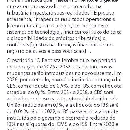
Pitman destaca que “neste momento, é urgente
que as empresas avaliem como a reforma
tributária impactará suas realidades”. É preciso,
acrescenta, “mapear os resultados operacionais
[como mudanças nas obrigações acessórias e
sistemas de tecnologia], financeiros [fluxo de caixa
e disponibilidade de créditos tributários] e
contábeis [ajustes nas finanças financeiras e no
registro de ativos e passivos fiscais]” .
O escritório LO Baptista lembra que, no período
de transição, de 2026 a 2032, a cada ano, novas
mudanças serão introduzidas no novo sistema. Em
2026, por exemplo, haverá o início da cobrança da
CBS, com alíquota de 0,9%, e do IBS, com alíquota
estadual de 0,1%. Entre 2027 e 2028, a CBS será
aplicada com base na alíquota estabelecida pela
União, reduzida em 0,1%, e a alíquota do IBS será
de 0,05%. Já em 2029, o IBS passa a ter a alíquota
instituída pelo governo e ocorrerá a redução de
10% nas alíquotas do ICMS e do ISS. Entre 2030 e