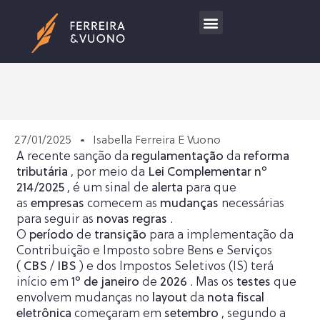
Trabalhe Conosco
27/01/2025
Isabella Ferreira E Vuono
A recente sanção da
regulamentação
da
reforma
tributária
, por meio da
Lei Complementar nº
214/2025
, é um sinal de
alerta
para que
as
empresas
comecem as
mudanças
necessárias
para seguir as
novas regras
.
O
período
de
transição
para a implementação da
Contribuição e Imposto sobre Bens e Serviços
(
CBS
/
IBS
) e dos Impostos Seletivos (IS) terá
início em
1º de janeiro
de
2026
. Mas os
testes
que
envolvem mudanças no
layout
da
nota fiscal
eletrônica
começaram em
setembro
, segundo a