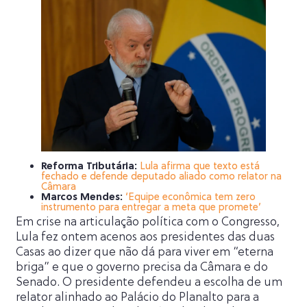
Reforma Tributária:
Lula afirma que texto está
fechado e defende deputado aliado como relator na
Câmara
Marcos Mendes:
‘Equipe econômica tem zero
instrumento para entregar a meta que promete’
Em crise na articulação política com o Congresso,
Lula fez ontem acenos aos presidentes das duas
Casas ao dizer que não dá para viver em “eterna
briga” e que o governo precisa da Câmara e do
Senado. O presidente defendeu a escolha de um
relator alinhado ao Palácio do Planalto para a